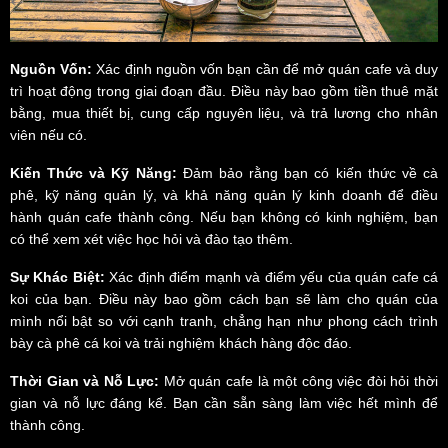
Nguồn Vốn:
Xác định nguồn vốn bạn cần để mở quán cafe và duy
trì hoạt động trong giai đoạn đầu. Điều này bao gồm tiền thuê mặt
bằng, mua thiết bị, cung cấp nguyên liệu, và trả lương cho nhân
viên nếu có.
Kiến Thức và Kỹ Năng:
Đảm bảo rằng bạn có kiến thức về cà
phê, kỹ năng quản lý, và khả năng quản lý kinh doanh để điều
hành quán cafe thành công. Nếu bạn không có kinh nghiệm, bạn
có thể xem xét việc học hỏi và đào tạo thêm.
Sự Khác Biệt:
Xác định điểm mạnh và điểm yếu của quán cafe cá
koi của bạn. Điều này bao gồm cách bạn sẽ làm cho quán của
mình nổi bật so với cạnh tranh, chẳng hạn như phong cách trình
bày cà phê cá koi và trải nghiệm khách hàng độc đáo.
Thời Gian và Nỗ Lực:
Mở quán cafe là một công việc đòi hỏi thời
gian và nỗ lực đáng kể. Bạn cần sẵn sàng làm việc hết mình để
thành công.