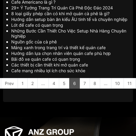
Cafe Americano là gì ?
29+ Ý Tưởng Trang Trí Quán Cà Phê Độc Đáo 2024
8 loại giấy phép cần có khi mở quán cà phê là gì?
Hướng dẫn setup bàn ăn kiểu ÂU tinh tế và chuyên nghiệp
Lót đế cafe có quan trọng
Những Bước Cần Thiết Cho Việc Setup Nhà Hàng Chuyên
Nghiệp
Nguồn gốc của cà phê
Mảng xanh trong trang trí và thiết kế quán cafe
Hướng dẫn lựa chọn nhân viên quán cafe phù hợp
Bãi đỗ xe quán cafe có quan trọng
Các thiết bị cần thiết khi mở quán cafe
Cafe mang nhiều lợi ích cho sức khỏe
Prev
1
2
...
4
5
6
7
8
...
10
11