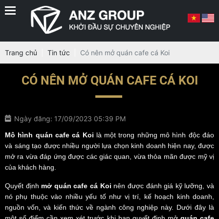
Trang chủ
Tin tức
Có nên mở quán cafe cá Koi
CÓ NÊN MỞ QUÁN CAFE CÁ KOI
Ngày đăng: 17/09/2023 05:39 PM
Mô hình quán cafe cá Koi
là một trong những mô hình độc đáo
và sáng tạo được nhiều người lựa chọn kinh doanh hiện nay, được
mở ra vừa đáp ứng được các giác quan, vừa thỏa mãn được mỹ vị
của khách hàng.
Quyết định
mở quán cafe cá Koi
nên được đánh giá kỹ lưỡng, và
nó phụ thuộc vào nhiều yếu tố như vị trí, kế hoạch kinh doanh,
nguồn vốn, và kiến thức về ngành công nghiệp này. Dưới đây là
một số điểm cần xem xét trước khi bạn quyết định mở
quán cafe