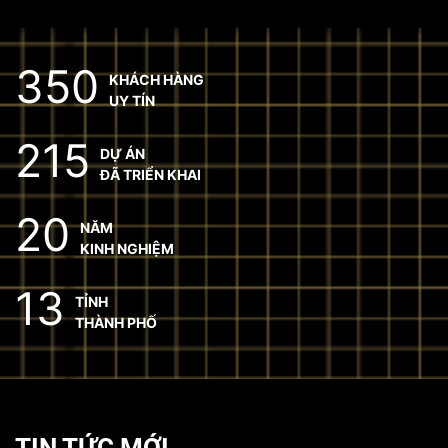
350
KHÁCH HÀNG
UY TÍN
215
DỰ ÁN
ĐÃ TRIỂN KHAI
20
NĂM
KINH NGHIỆM
13
TỈNH
THÀNH PHỐ
Marketing Quán Nhỏ: 7 Cách Đánh Bại
Đối Thủ Lớn Chỉ Với Ngân Sách 2
Triệu/Tháng