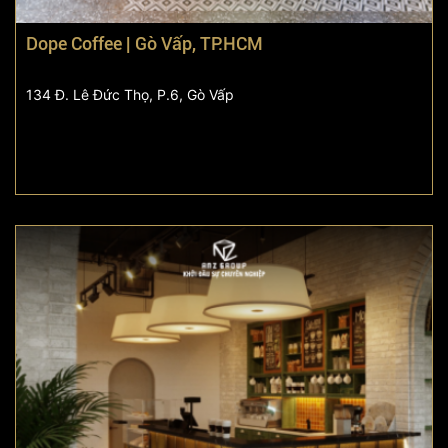
Dope Coffee | Gò Vấp, TP.HCM
134 Đ. Lê Đức Thọ, P.6, Gò Vấp