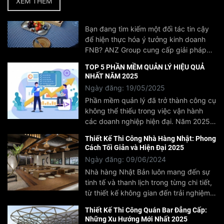
XEM THÊM
Bạn đang tìm kiếm một đối tác tin cậy
sẽ chia sẻ 5 loại giấy phép bắt buộc mà
để hiện thực hóa ý tưởng kinh doanh
bất kỳ chủ quán nào cũng cần chuẩn bị
FNB? ANZ Group cung cấp giải pháp
kỹ lưỡng trước khi mở quán.
toàn diện từ tư vấn, thiết kế đến vận
TOP 5 PHẦN MỀM QUẢN LÝ HIỆU QUẢ
hành, giúp d bạn kinh doanh FnB thành
NHẤT NĂM 2025
công trong thị trường cạnh tranh hiện
Ngày đăng: 19/05/2025
nay.
Phần mềm quản lý đã trở thành công cụ
không thể thiếu trong việc vận hành
các doanh nghiệp hiện đại. Năm 2025,
làn sóng công nghệ thông minh – đặc
Thiết Kế Thi Công Nhà Hàng Nhật: Phong
biệt trong lĩnh vực F&B – đòi hỏi các
Cách Tối Giản và Hiện Đại 2025
giải pháp có tính linh hoạt cao, khả
Ngày đăng: 09/06/2024
năng kết nối mạnh mẽ và hiệu suất tối
Nhà hàng Nhật Bản luôn mang đến sự
ưu. Đối với các nhà đầu tư và chủ
tinh tế và thanh lịch trong từng chi tiết,
doanh nghiệp, việc lựa chọn phần mềm
từ thiết kế không gian đến trải nghiệm
quản lý phù hợp chính là chìa khóa để
ẩm thực. Phong cách tối giản và hiện
tinh giản quy trình vận hành, tối ưu chi
Thiết Kế Thi Công Quán Bar Đẳng Cấp:
đại không chỉ thể hiện được vẻ đẹp đặc
phí, gia tăng lợi nhuận và nâng cao giá
Những Xu Hướng Mới Nhất 2025
trưng của văn hóa Nhật mà còn đáp
trị thương hiệu. Trong bài viết này, Tập
Ngày đăng: 05/06/2024
ứng xu hướng thiết kế của năm 2025.
đoàn ANZ sẽ cung cấp phân tích
Quán bar không chỉ là nơi để thưởng
ANZ Group, với kinh nghiệm lâu năm
chuyên sâu về Top 10 phần mềm quản