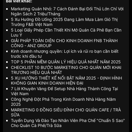
Bài viết khác:
Marketing Quán Nhỏ: 7 Cách Đánh Bại Đối Thủ Lớn Chỉ Với
Ngân Sách 2 Triệu/Tháng
5 Xu Hướng Đồ Uống 2025 Đang Làm Mưa Làm Gió Thị
Trường F&B Việt Nam
5 Loại Giấy Phép Cần Thiết Khi Mở Quán Cà Phê Bạn Cần
Lưu Ý
GIẢI PHÁP TOÀN DIỆN CHO KINH DOANH FNB THÀNH
CÔNG - ANZ GROUP
Kinh doanh nhượng quyền: Lợi ích và rủi ro bạn cần biết
trước khi đầu tư
TOP 5 PHẦN MỀM QUẢN LÝ HIỆU QUẢ NHẤT NĂM 2025
CHECKLIST 10 BƯỚC MARKETING CHO QUÁN MỚI KHAI
TRƯƠNG HIỆU QUẢ NHẤT
5 XU HƯỚNG THIẾT KẾ NỔI BẬT NĂM 2025 - ĐỊNH HÌNH
KHÔNG GIAN KINH DOANH HIỆN ĐẠI
7 Lời Khuyên Vàng Để Setup Nhà Hàng Thành Công Tại
Việt Nam
Công Nghệ Đột Phá Trong Kinh Doanh Nhà Hàng Năm
2025
MARKETING 0 ĐỒNG SIÊU ĐỈNH CHO QUÁN CAFE / TRÀ
SỮA
Tuyển Dụng Và Đào Tạo Nhân Viên Pha Chế "Chuẩn 5 Sao"
Cho Quán Cà Phê/Trà Sữa