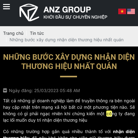
Trang chủ
Tin tức
Những bước xây dựng nhận diện thương hiệu nhất quán
NHỮNG BƯỚC XÂY DỰNG NHẬN DIỆN
THƯƠNG HIỆU NHẤT QUÁN
Ngày đăng: 25/03/2023 05:48 AM
Tất cả những gì doanh nghiệp làm để truyền thông ra bên ngoài
hay cập nhật trên mạng xã hội bất cứ một phương tiện nào. Sẽ
không có gì phải ngạc nhiên khi chứng kiến một
cô
ng ty đang
lạc lối muốn duy trì nhận diện thương hiệu
Có những trường hợp gắn quá nhiều thành tố với
nhận diện
thương hiệu
đã gây khó khăn cho việc giữ thương hiệu được