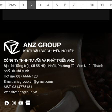
st
Prev
1
2
3
4
5
6
7
...
10
11
CÔNG TY TNHH TƯ VẤN VÀ PHÁT TRIỂN ANZ
Địa chỉ: Tầng trệt, Số 55 Hiệp Nhất, Phường Tân Sơn Nhất, Thành
phố Hồ Chí Minh
Hotline: 087 6666 123
Email: anzgroup.vn@gmail.com
MST: 0314775181
Website: anzgroup.vn