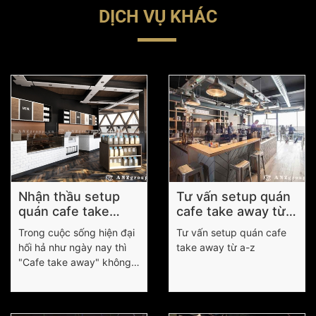
DỊCH VỤ KHÁC
Nhận thầu setup
Tư vấn setup quán
quán cafe take
cafe take away từ
away
a-z
Trong cuộc sống hiện đại
Tư vấn setup quán cafe
hối hả như ngày nay thì
take away từ a-z
"Cafe take away" không
còn quá xa lạ với mọi
người nữa. Những quầy
pha chế cafe take away