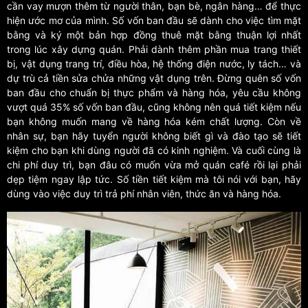
cần vay mượn thêm từ người thân, bạn bè, ngân hàng… để thực
hiện ước mơ của mình. Số vốn ban đầu sẽ dành cho việc tìm mặt
bằng và ký một bản hợp đồng thuê mặt bằng thuận lợi nhất
trong lúc xây dựng quán. Phải dành thêm phần mua trang thiết
bị, vật dụng trang trí, điều hòa, hệ thống điện nước, ly tách… và
dự trù cả tiền sửa chửa những vật dụng trên. Đừng quên số vốn
ban đầu cho chuẩn bị thực phẩm và hàng hóa, yêu cầu không
vượt quá 35% số vốn ban đầu, cũng không nên quá tiết kiệm nếu
bạn không muốn mang về hàng hóa kém chất lượng. Còn về
nhân sự, bạn hãy tuyển người không biết gì và đào tạo sẽ tiết
kiệm cho bạn khi dùng người đã có kinh nghiệm. Và cuối cùng là
chi phí duy trì, bạn đâu có muốn vừa mở quán café rồi lại phải
dẹp tiệm ngay lập tức. Số tiền tiết kiệm mà tôi nói với bạn, hãy
dùng vào việc duy trì trả phí nhân viên, thức ăn và hàng hóa.