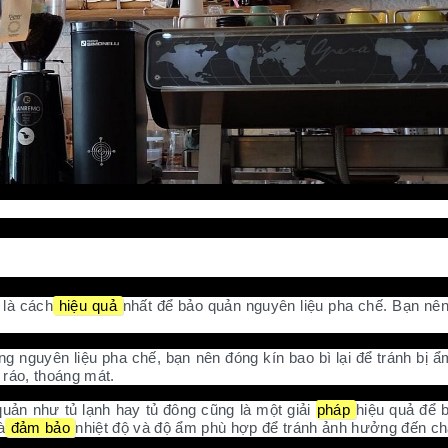
 là cách
hiệu quả
nhất để bảo quản nguyên liệu pha chế. Bạn nên
ng nguyên liệu pha chế, bạn nên đóng kín bao bì lại để tránh bị
 ráo, thoáng mát.
 quản như tủ lạnh hay tủ đông cũng là một giải
pháp
hiệu quả để 
à
đảm bảo
nhiệt độ và độ ẩm phù hợp để tránh ảnh hưởng đến c