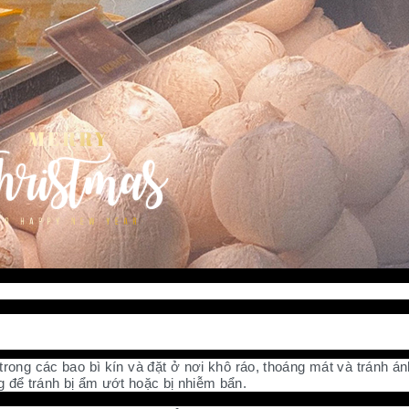
rong các bao bì kín và đặt ở nơi khô ráo, thoáng mát và tránh án
g để tránh bị ẩm ướt hoặc bị nhiễm bẩn.