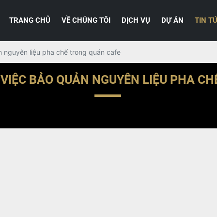
TRANG CHỦ
VỀ CHÚNG TÔI
DỊCH VỤ
DỰ ÁN
TIN T
 nguyên liệu pha chế trong quán cafe
 VIỆC BẢO QUẢN NGUYÊN LIỆU PHA CH