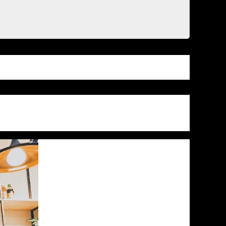
ng thẳng. Để có được những ly cà phê ngon, không chỉ
hế đúng cách sẽ giúp cho cà phê luôn có hương vị tươi
bản về việc bảo quản nguyên liệu pha chế trong quán cà