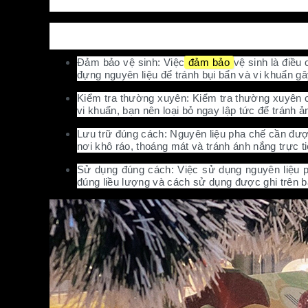
những nguyên tắc cơ bản về việc bảo quản nguyên liệu
1.Các nguyên tắc bảo quản nguyên liệu pha ch
Đảm bảo vệ sinh: Việc
đảm bảo
vệ sinh là điều
đựng nguyên liệu để tránh bụi bẩn và vi khuẩn g
Kiểm tra thường xuyên: Kiểm tra thường xuyên 
vi khuẩn, bạn nên loại bỏ ngay lập tức để tránh
Lưu trữ đúng cách: Nguyên liệu pha chế cần được
nơi khô ráo, thoáng mát và tránh ánh nắng trực ti
Sử dụng đúng cách: Việc sử dụng nguyên liệu p
đúng liều lượng và cách sử dụng được ghi trên ba