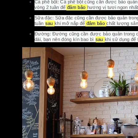
Cà phê bột: Cà phê bột cũng cần được bảo quản t
vòng 2 tuần để
đảm bảo
hương vị tươi ngon nhất
Sữa đặc: Sữa đặc cũng cần được bảo quản trong c
tuần
sau
khi mở nắp để
đảm bảo
chất lượng sả
Đường: Đường cũng cần được bảo quản trong các 
dài, bạn nên đóng kín bao bì
sau
khi sử dụng để 