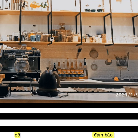
nắp kín
 trong quán cà phê
là một
cô
ng việc quan trọng và cần thiết để
đảm bảo
chất lượng