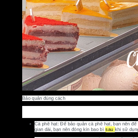
Bảo quản đúng cách
2.Hướng dẫn bảo quản nguyên liệu pha chế:
Cà phê hạt: Để bảo quản cà phê hạt, bạn nên để t
gian dài, bạn nên đóng kín bao bì
sau
khi sử dụn