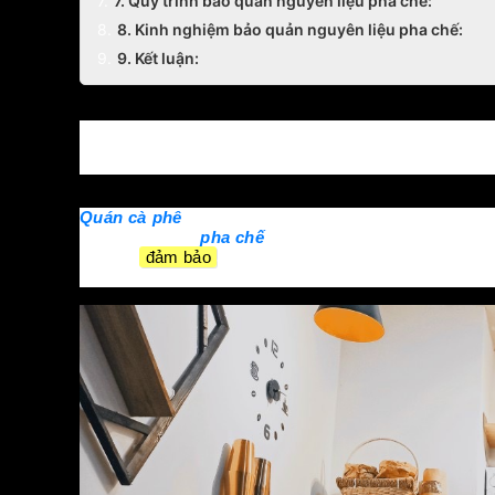
7. Quy trình bảo quản nguyên liệu pha chế:
8. Kinh nghiệm bảo quản nguyên liệu pha chế:
9. Kết luận:
Những quy tắc về việc bảo quản ng
Quán cà phê
là nơi mà khách hàng đến để thưởng th
cần có kỹ năng
pha chế
tốt mà còn cần phải bảo quản 
ngon và
đảm bảo
an toàn cho sức khỏe của khách hàng
phê.