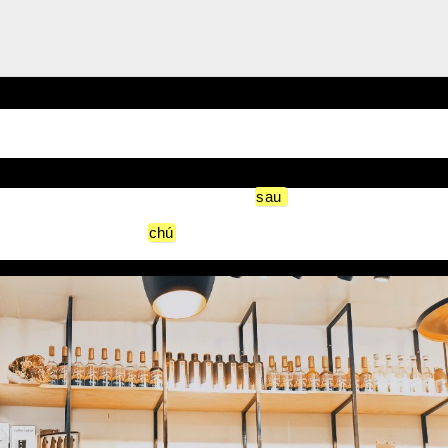
uyên liệu pha chế trong quán cafe
ức những ly cà phê ngon và thư giãn
sau
những giờ làm việc că
nguyên liệu pha chế đúng cách. Việc bảo quản nguyên liệu pha c
. Trong bài viết này,
chú
ng ta sẽ tìm hiểu về những quy tắc cơ 