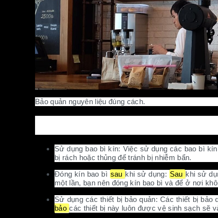
Bảo quản nguyên liệu đúng cách.
3. Kỹ thuật bảo quản nguyên liệu pha chế:
Sử dụng bao bì kín: Việc sử dụng các bao bì kín
bị rách hoặc thủng để tránh bị nhiễm bẩn.
Đóng kín bao bì
sau
khi sử dụng:
Sau
khi sử dụ
một lần, bạn nên đóng kín bao bì và để ở nơi khô
Sử dụng các thiết bị bảo quản: Các thiết bị bảo
bảo
các thiết bị này luôn được vệ sinh sạch sẽ v