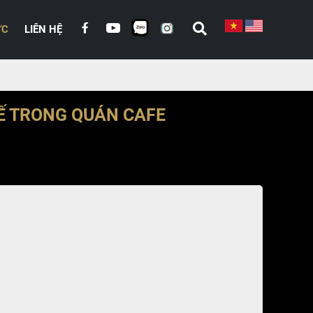
ỨC
LIÊN HỆ
Ế TRONG QUÁN CAFE