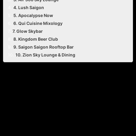
4. Lush Saigon
5. Apocalypse Now
6. Qui Cuisine Mixology
7. Glow Skybar
8. Kingdom Beer Club
9. Saigon Saigon Rooftop Bar
10. Zion Sky Lounge & Dining
Top 10 Beer Clubs và Lounges Tại Thành Phố Hồ Chí Minh - Nơi 
Giải Trí Đẳng Cấp Cho Giới Trẻ
Thành phố Hồ Chí Minh, nơi sôi động và đầy sức sống về đêm, 
không thiếu những địa điểm giải trí để bạn có thể thư giãn và tận 
hưởng. Dưới đây là danh sách 10 beer clubs và lounges hàng 
đầu tại Sài Gòn mà bạn không thể bỏ qua.