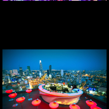
2.3 Chất Lượng và Giá Cả:
Đồ uống tại Chill Skybar rất đa dạng và phong phú, với giá từ 
150,000 - 400,000 VND.
2.4 Không Gian:
Với tầm nhìn tuyệt đẹp ra toàn thành phố, Chill Skybar là địa điểm 
lý tưởng để thưởng thức cảnh đêm Sài Gòn.