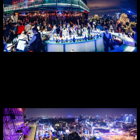
3.3 Chất Lượng và Giá Cả:
Đồ uống ngon và phong phú với giá từ 120,000 - 350,000 VND.
3.4 Không Gian:
Không gian mở thoáng đãng với tầm nhìn 360 độ ra toàn thành 
phố.