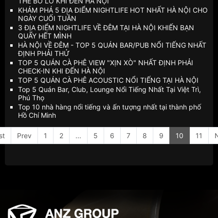
THỂ BỎ LỠ KHI ĐẾN HÀ NỘI
KHÁM PHÁ 5 ĐỊA ĐIỂM NIGHTLIFE HOT NHẤT HÀ NỘI CHO
NGÀY CUỐI TUẦN
3 ĐỊA ĐIỂM NIGHTLIFE VỀ ĐÊM TẠI HÀ NỘI KHIẾN BẠN
QUẨY HẾT MÌNH
HÀ NỘI VỀ ĐÊM - TOP 5 QUÁN BAR/PUB NỔI TIẾNG NHẤT
ĐỊNH PHẢI THỬ
TOP 5 QUÁN CÀ PHÊ VIEW "XỊN XÒ" NHẤT ĐỊNH PHẢI
CHECK-IN KHI ĐẾN HÀ NỘI
TOP 5 QUÁN CÀ PHÊ ACOUSTIC NỔI TIẾNG TẠI HÀ NỘI
Top 5 Quán Bar, Club, Lounge Nổi Tiếng Nhất Tại Việt Trì,
Phú Thọ
Top 10 nhà hàng nổi tiếng và ấn tượng nhất tại thành phố
Hồ Chí Minh
st
Prev
1
2
...
5
6
7
8
9
10
11