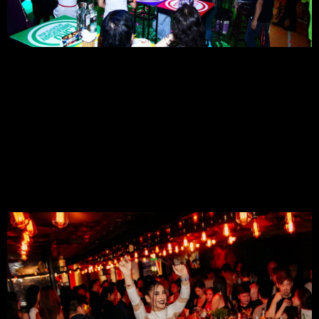
6. Qui Cuisine Mixology
6.1 Dịch Vụ:
Qui nổi tiếng với dịch vụ cao cấp, nhân viên lịch sự và nhiệt tình.
6.2 Chương Trình Giải Trí:
Các buổi biểu diễn nhạc sống và DJ quốc tế mang lại không khí 
phấn khởi.