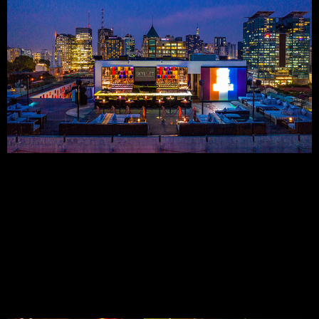
8. Kingdom Beer Club
8.1 Dịch Vụ:
Kingdom Beer Club có đội ngũ nhân viên thân thiện, nhiệt tình và 
nhanh nhẹn.
8.2 Chương Trình Giải Trí:
Chương trình âm nhạc và các sự kiện hấp dẫn diễn ra hàng đêm.