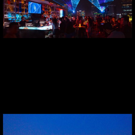
7.2 Chương Trình Giải Trí:
Những buổi tiệc âm nhạc sống động, hấp dẫn với sự tham gia 
của các DJ hàng đầu.
7.3 Chất Lượng và Giá Cả:
Đồ uống đa dạng, chất lượng với giá từ 130,000 - 400,000 VND.
7.4 Không Gian:
Không gian mở, thoáng đãng với tầm nhìn đẹp mắt.