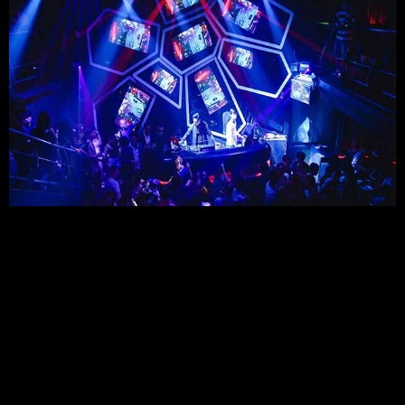
4.3 Chất Lượng và Giá Cả:
Đồ uống tại Lush Saigon được nhiều người đánh giá cao, với giá 
từ 100,000 - 300,000 VND.
4.4 Không Gian:
Thiết kế hiện đại, bắt mắt, phù hợp cho các buổi tụ họp bạn bè.
5. Apocalypse Now