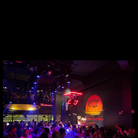
5.1 Dịch Vụ:
Apocalypse Now mang lại dịch vụ tốt, nhân viên thân thiện và 
nhiệt tình.
5.2 Chương Trình Giải Trí:
Sự kiện âm nhạc đa dạng và các buổi biểu diễn trực tiếp là điểm 
thu hút chính.