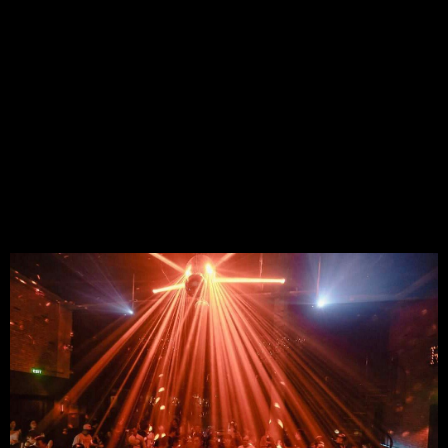
1. Republic Lounge
1.1 Dịch Vụ
Republic Lounge nổi tiếng với dịch vụ chuyên nghiệp và thân 
thiện. Nhân viên luôn sẵn sàng hỗ trợ và tư vấn đồ uống phù hợp 
với sở thích của khách.
1.2 Chương Trình Giải Trí:
Mỗi đêm tại Republic Lounge là một bữa tiệc âm nhạc với sự 
tham gia của các DJ nổi tiếng trong và ngoài nước.