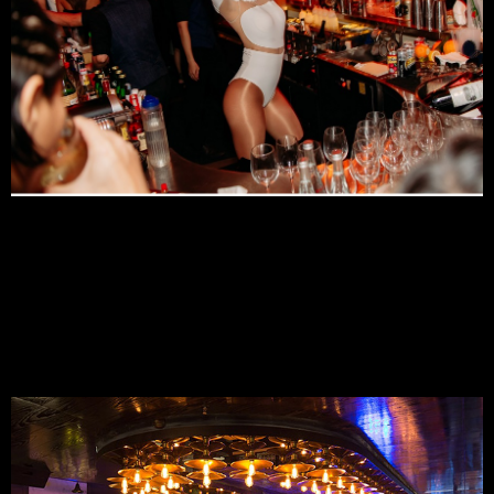
6.3 Chất Lượng và Giá Cả:
Đồ uống và món ăn tại Qui được đánh giá cao, với giá từ 150,000 
- 500,000 VND.
6.4 Không Gian:
Không gian sang trọng, hiện đại và ấm cúng.