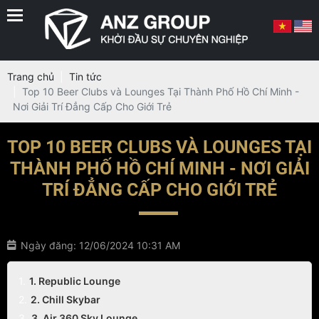
Trang chủ
Tin tức
Top 10 Beer Clubs và Lounges Tại Thành Phố Hồ Chí Minh -
Nơi Giải Trí Đẳng Cấp Cho Giới Trẻ
TOP 10 BEER CLUBS VÀ LOUNGES TẠI
THÀNH PHỐ HỒ CHÍ MINH - NƠI GIẢI
TRÍ ĐẲNG CẤP CHO GIỚI TRẺ
Ngày đăng: 12/06/2024 10:31 AM
1. Republic Lounge
2. Chill Skybar
3. Air 360 Sky Lounge