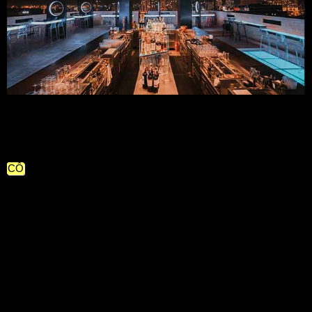
Trên đây là danh sách những địa điểm beer club và lounge tuyệt 
vời mà bạn nên trải nghiệm khi đến thành phố Hồ Chí Minh. Hãy 
tận hưởng những khoảnh khắc giải trí đẳng cấp cùng bạn bè tại 
những nơi này!
CÔ
NG TY TNHH TƯ VẤN VÀ PHÁT TRIỂN ANZ
☎️ 087.6666.123