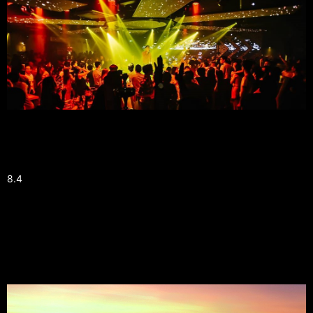
8.3 Chất Lượng và Giá Cả:
Giá đồ uống từ 100,000 - 300,000 VND, chất lượng ổn định.
8.4
Không Gian:
Không gian rộng rãi, sôi động và vui vẻ.
9. Saigon Saigon Rooftop Bar
Dịch vụ chuyên nghiệp, nhân viên nhiệt tình và thân thiện.