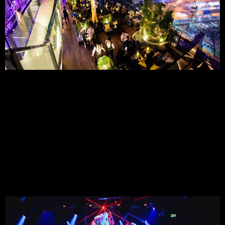
4. Lush Saigon
4.1 Dịch Vụ:
Lush Saigon có đội ngũ nhân viên năng động, thân thiện và 
chuyên nghiệp.
4.2 Chương Trình Giải Trí:
DJ nổi tiếng biểu diễn hàng đêm, tạo không khí vui tươi và náo 
nhiệt.