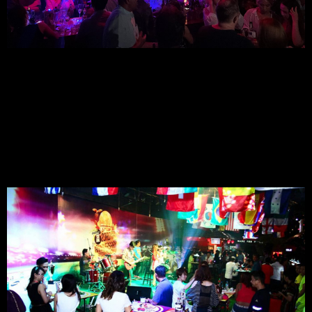
5.3 Chất Lượng và Giá Cả:
Giá đồ uống hợp lý, từ 80,000 - 250,000 VND, với chất lượng ổn 
định.
5.4 Không Gian:
Không gian náo nhiệt và đa dạng, phù hợp với mọi đối tượng 
khách hàng.