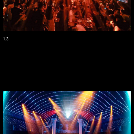
1.3
Chất Lượng và Giá Cả:
Cocktail và bia tại đây được đánh giá cao về chất lượng. Giá cả 
hợp lý, dao động từ 100,000 - 300,000 VND cho mỗi ly.
1.4 Không Gian:
Không gian sang trọng, ấm cúng với tông màu trầm tạo cảm giác 
thoải mái nhưng không kém phần sôi động.