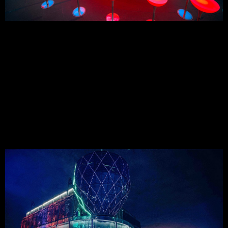
3. Air 360 Sky Lounge
3.1 Dịch Vụ:
Dịch vụ tại Air 360 Sky Lounge được đánh giá cao bởi sự nhiệt 
tình và chuyên nghiệp.
3.2 Chương Trình Giải Trí:
Các sự kiện âm nhạc được tổ chức thường xuyên, mang lại 
không khí sôi động mỗi đêm.