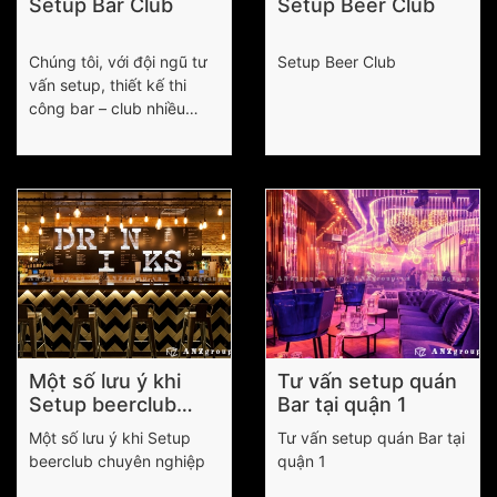
Setup Bar Club
Setup Beer Club
Chúng tôi, với đội ngũ tư
Setup Beer Club
vấn setup, thiết kế thi
công bar – club nhiều
năm kinh nghiệm tại
TP.HCM và nhiều thành
phố khác, chắc chắn sẽ
mang đến cho quý khách
hàng hiệu quả vượt sự
mong đợi !
Một số lưu ý khi
Tư vấn setup quán
Setup beerclub
Bar tại quận 1
chuyên nghiệp
Một số lưu ý khi Setup
Tư vấn setup quán Bar tại
beerclub chuyên nghiệp
quận 1