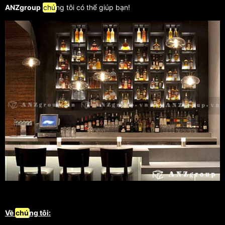
ANZgroup
chú
ng tôi có thể giúp bạn!
Về
chú
ng tôi: