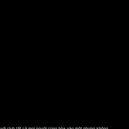
 với club tất cả mọi người cùng hòa vào một nhưng không