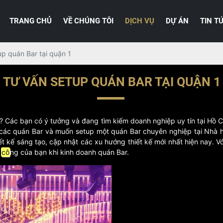
TRANG CHỦ
VỀ CHÚNG TÔI
DỊCH VỤ
DỰ ÁN
TIN T
up quán Bar tại quận 1
TƯ VẤN SETUP QUÁN BAR TẠI QUẬN 1
? Các bạn có ý tưởng và đang tìm kiếm doanh nghiệp uy tín tại Hồ C
 các quán Bar và muốn setup một quán Bar chuyên nghiệp tại Nhà 
t kế sáng tạo, cập nhật các xu hướng thiết kế mới nhất hiện nay. V
h
cô
ng của bạn khi kinh doanh quán Bar.