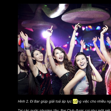
Hình 2. Đi Bar giúp giải toả áp lực
cô
ng việc cho nhiều ng
Tại các nước phương tây, Bar Club được coi như một nét