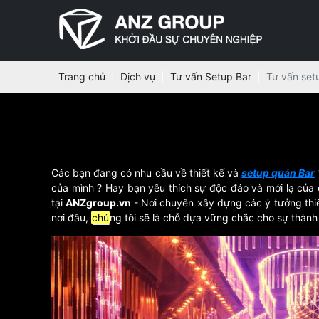
Trang chủ
Dịch vụ
Tư vấn Setup Bar
Tư vấn set
Các bạn đang có nhu cầu về thiết kế và
setup quán Bar
của mình ? Hay bạn yêu thích sự độc đáo và mới lạ của
tại
ANZgroup.vn
- Nơi chuyên xây dựng các ý tưởng thiế
nơi đâu,
chú
ng tôi sẽ là chỗ dựa vững chắc cho sự thàn