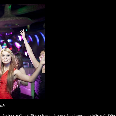
ười
 văn hóa, một nơi để xả stress và nạp năng lượng cho tuần mới. Đến