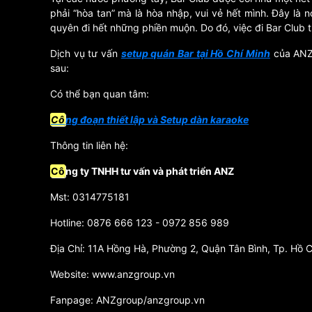
phải “hòa tan” mà là hòa nhập, vui vẻ hết mình. Đây là
quyên đi hết những phiền muộn. Do đó, việc đi Bar Club th
Dịch vụ tư vấn
setup quán Bar tại Hồ Chí Minh
của ANZg
sau:
Có thể bạn quan tâm:
Cô
ng đoạn thiết lập và Setup dàn karaoke
Thông tin liên hệ:
Cô
ng ty TNHH tư vấn và phát triển ANZ
Mst: 0314775181
Hotline: 0876 666 123 - 0972 856 989
Địa Chỉ: 11A Hồng Hà, Phường 2, Quận Tân Bình, Tp. Hồ C
Website: www.anzgroup.vn
Fanpage: ANZgroup/anzgroup.vn