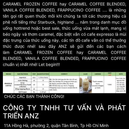
CARAMEL FROZEN COFFEE hay CARAMEL COFFEE BLENDED,
VANILA COFFEE BLENDED, FRAPPUCINO COFFEE .... là những
tên gọi rất quen thuộc mỗi khi chúng ta tới các thương hiệu cà
phê nổi tiếng như Starbuck, highland ... nằm trong danh mục đồ
uống hottrend hoặc best sale, thức uống vừa mát lạnh, mang vị
béo ngậy và thơm caramel, đặc biệt vẫn có cafe expresso là mùi
đặc trưng của thức uống này. các tín đồ cafe vẫn có thể thưởng
thức được nhé! sau đây ANZ sẽ gửi đến các bạn cách
làm CARAMEL FROZEN COFFEE hay CARAMEL COFFEE
BLENDED, VANILA COFFEE BLENDED, FRAPPUCINO COFFEE
chuẩn vị nhất nhé! Let begin!!!
CHÚC CÁC BẠN THÀNH CÔNG!
CÔNG TY TNHH TƯ VẤN VÀ PHÁT
TRIỂN ANZ
11A Hồng Hà, phường 2, quận Tân Bình, Tp Hồ Chí Minh