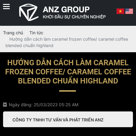
Trang chủ
Tin tức
Hướng dẫn cách làm caramel frozen coffee/ caramel coffee
blended chuẩn highland
HƯỚNG DẪN CÁCH LÀM CARAMEL
FROZEN COFFEE/ CARAMEL COFFEE
BLENDED CHUẨN HIGHLAND
Ngày đăng: 25/03/2023 05:25 AM
CÔNG TY TNHH TƯ VẤN VÀ PHÁT TRIỂN ANZ