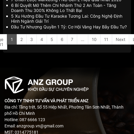
6 Bí Quyết Mở Thêm Chi Nhánh Thứ 2 An Toàn - Tăng
Doanh Thu 300% Không Lo Thất Bại
5 Xu Hướng Đầu Tư Karaoke Tương Lai: Công Nghệ Định
Hình Ngành Giải Trí
Đầu Tư Nhượng Quyền 1 Tỷ: Cơ Hội Vàng Hay Bẫy Đầu Tư?
ge
1
2
3
4
5
6
7
...
10
11
Next
11
CÔNG TY TNHH TƯ VẤN VÀ PHÁT TRIỂN ANZ
Địa chỉ: Tầng trệt, Số 55 Hiệp Nhất, Phường Tân Sơn Nhất, Thành
phố Hồ Chí Minh
Hotline: 087 6666 123
Email: anzgroup.vn@gmail.com
MST: 0314775181