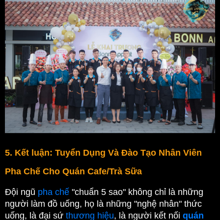
5. Kết luận: Tuyển Dụng Và Đào Tạo Nhân Viên 
Pha Chế Cho Quán Cafe/Trà Sữa
Đội ngũ 
pha chế
 "chuẩn 5 sao" không chỉ là những 
người làm đồ uống, họ là những "nghệ nhân" thức 
uống, là đại sứ
thương hiệu
, là người kết nối 
quán 