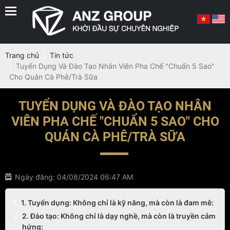
Trang chủ
Tin tức
Tuyển Dụng Và Đào Tạo Nhân Viên Pha Chế "Chuẩn 5 Sao"
Cho Quán Cà Phê/Trà Sữa
TUYỂN DỤNG VÀ ĐÀO TẠO NHÂN
VIÊN PHA CHẾ "CHUẨN 5 SAO" CHO
QUÁN CÀ PHÊ/TRÀ SỮA
Ngày đăng: 04/08/2024 06:47 AM
1. Tuyển dụng: Không chỉ là kỹ năng, mà còn là đam mê:
2. Đào tạo: Không chỉ là dạy nghề, mà còn là truyền cảm
hứng: