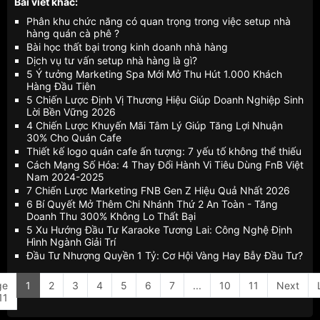
Bài viết khác:
Phân khu chức năng có quan trọng trong việc setup nhà
hàng quán cà phê ?
Bài học thất bại trong kinh doanh nhà hàng
Dịch vụ tư vấn setup nhà hàng là gì?
5 Ý tưởng Marketing Spa Mới Mở Thu Hút 1.000 Khách
Hàng Đầu Tiên
5 Chiến Lược Định Vị Thương Hiệu Giúp Doanh Nghiệp Sinh
Lời Bền Vững 2026
4 Chiến Lược Khuyến Mãi Tâm Lý Giúp Tăng Lợi Nhuận
30% Cho Quán Cafe
Thiết kế logo quán cafe ấn tượng: 7 yếu tố không thể thiếu
Cách Mạng Số Hóa: 4 Thay Đổi Hành Vi Tiêu Dùng FnB Việt
Nam 2024-2025
7 Chiến Lược Marketing FNB Gen Z Hiệu Quả Nhất 2026
6 Bí Quyết Mở Thêm Chi Nhánh Thứ 2 An Toàn - Tăng
Doanh Thu 300% Không Lo Thất Bại
5 Xu Hướng Đầu Tư Karaoke Tương Lai: Công Nghệ Định
Hình Ngành Giải Trí
Đầu Tư Nhượng Quyền 1 Tỷ: Cơ Hội Vàng Hay Bẫy Đầu Tư?
ge
1
2
3
4
5
6
7
...
10
11
Next
11