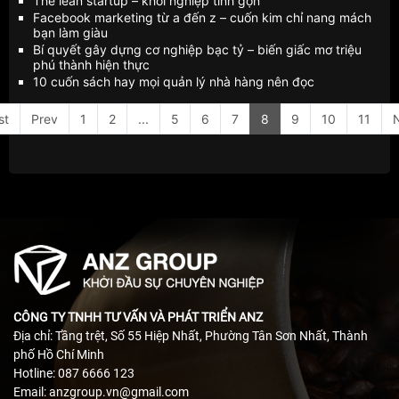
The lean startup – khởi nghiệp tinh gọn
Facebook marketing từ a đến z – cuốn kim chỉ nang mách
bạn làm giàu
Bí quyết gây dựng cơ nghiệp bạc tỷ – biến giấc mơ triệu
phú thành hiện thực
10 cuốn sách hay mọi quản lý nhà hàng nên đọc
st
Prev
1
2
...
5
6
7
8
9
10
11
CÔNG TY TNHH TƯ VẤN VÀ PHÁT TRIỂN ANZ
Địa chỉ: Tầng trệt, Số 55 Hiệp Nhất, Phường Tân Sơn Nhất, Thành
phố Hồ Chí Minh
Hotline: 087 6666 123
Email: anzgroup.vn@gmail.com